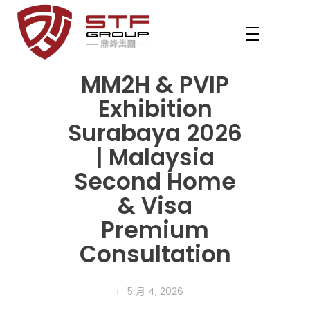
STF REVENUE MM2H
开启马来西亚之门 — MM2H 与 PVIP 专业服务
MM2H & PVIP
Exhibition
Surabaya 2026
| Malaysia
Second Home
& Visa
Premium
Consultation
5 月 4, 2026