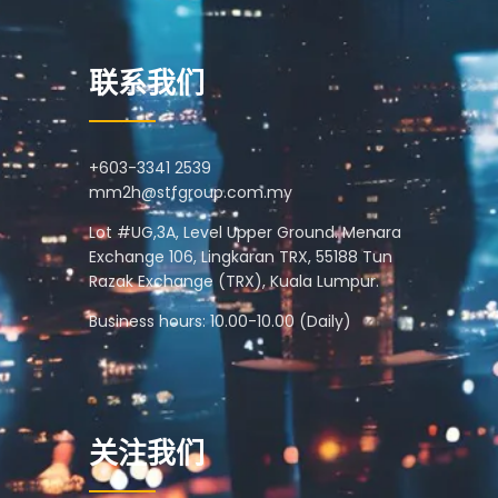
联系我们
+603-3341 2539
mm2h@stfgroup.com.my
Lot #UG,3A, Level Upper Ground. Menara
Exchange 106, Lingkaran TRX, 55188 Tun
Razak Exchange (TRX), Kuala Lumpur.
Business hours: 10.00-10.00 (Daily)
关注我们